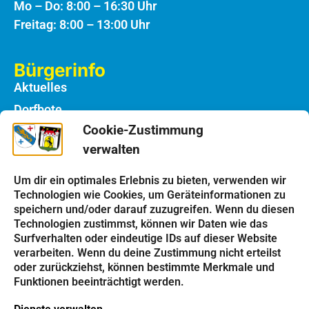
Mo – Do: 8:00 – 16:30 Uhr
Freitag: 8:00 – 13:00 Uhr
Bürgerinfo
Aktuelles
Dorfbote
Cookie-Zustimmung
Rathaus
verwalten
Notdienste
Bauhof
Um dir ein optimales Erlebnis zu bieten, verwenden wir
Technologien wie Cookies, um Geräteinformationen zu
speichern und/oder darauf zuzugreifen. Wenn du diesen
Einrichtungen
Technologien zustimmst, können wir Daten wie das
Kindergarten
Surfverhalten oder eindeutige IDs auf dieser Website
verarbeiten. Wenn du deine Zustimmung nicht erteilst
Schulen
oder zurückziehst, können bestimmte Merkmale und
Kirchen
Funktionen beeinträchtigt werden.
Vereine