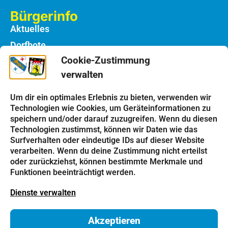
Bürgerinfo
Aktuelles
Dorfbote
Cookie-Zustimmung
Rathaus
verwalten
Notdienste
Bauhof
Um dir ein optimales Erlebnis zu bieten, verwenden wir
Technologien wie Cookies, um Geräteinformationen zu
speichern und/oder darauf zuzugreifen. Wenn du diesen
Einrichtungen
Technologien zustimmst, können wir Daten wie das
Kindergarten
Surfverhalten oder eindeutige IDs auf dieser Website
verarbeiten. Wenn du deine Zustimmung nicht erteilst
Schulen
oder zurückziehst, können bestimmte Merkmale und
Kirchen
Funktionen beeinträchtigt werden.
Vereine
Dienste verwalten
Tourismus
Akzeptieren