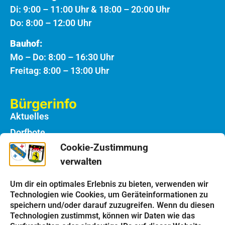
Di: 9:00 – 11:00 Uhr & 18:00 – 20:00 Uhr
Do: 8:00 – 12:00 Uhr
Bauhof:
Mo – Do: 8:00 – 16:30 Uhr
Freitag: 8:00 – 13:00 Uhr
Bürgerinfo
Aktuelles
Dorfbote
Cookie-Zustimmung
Rathaus
verwalten
Notdienste
Bauhof
Um dir ein optimales Erlebnis zu bieten, verwenden wir
Technologien wie Cookies, um Geräteinformationen zu
speichern und/oder darauf zuzugreifen. Wenn du diesen
Einrichtungen
Technologien zustimmst, können wir Daten wie das