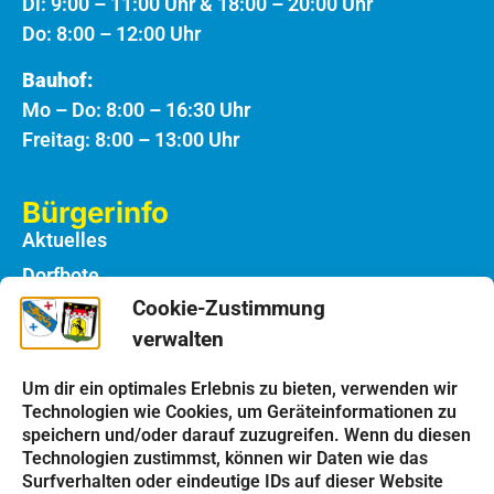
Di: 9:00 – 11:00 Uhr & 18:00 – 20:00 Uhr
Do: 8:00 – 12:00 Uhr
Bauhof:
Mo – Do: 8:00 – 16:30 Uhr
Freitag: 8:00 – 13:00 Uhr
Bürgerinfo
Aktuelles
Dorfbote
Cookie-Zustimmung
Rathaus
verwalten
Notdienste
Bauhof
Um dir ein optimales Erlebnis zu bieten, verwenden wir
Technologien wie Cookies, um Geräteinformationen zu
speichern und/oder darauf zuzugreifen. Wenn du diesen
Einrichtungen
Technologien zustimmst, können wir Daten wie das
Kindergarten
Surfverhalten oder eindeutige IDs auf dieser Website