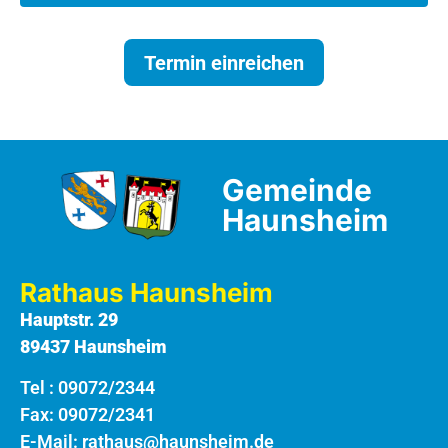
Termin einreichen
Gemeinde
Haunsheim
Rathaus Haunsheim
Hauptstr. 29
89437 Haunsheim
Tel :
09072/2344
Fax: 09072/2341
E-Mail:
rathaus@haunsheim.de