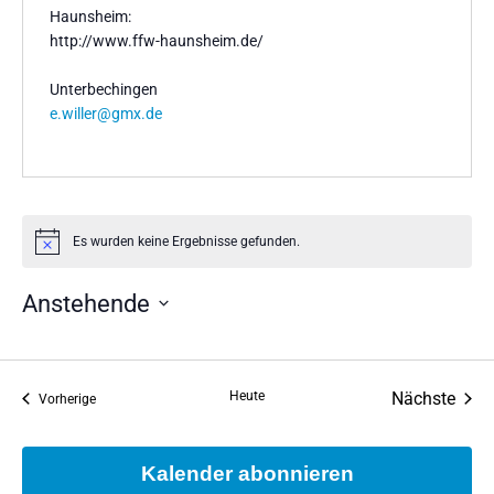
Haunsheim:
http://www.ffw-haunsheim.de/
Unterbechingen
e.willer@gmx.de
Es wurden keine Ergebnisse gefunden.
Hinweis
Anstehende
Datum
wählen.
Vera
Heute
Nächste
Veranstaltungen
Vorherige
Kalender abonnieren