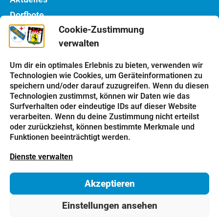
Dorfbote
Cookie-Zustimmung
Rathaus
verwalten
Notdienste
Bauhof
Um dir ein optimales Erlebnis zu bieten, verwenden wir
Technologien wie Cookies, um Geräteinformationen zu
speichern und/oder darauf zuzugreifen. Wenn du diesen
Einrichtungen
Technologien zustimmst, können wir Daten wie das
Kindergarten
Surfverhalten oder eindeutige IDs auf dieser Website
verarbeiten. Wenn du deine Zustimmung nicht erteilst
Schulen
oder zurückziehst, können bestimmte Merkmale und
Kirchen
Funktionen beeinträchtigt werden.
Vereine
Dienste verwalten
Tourismus
Akzeptieren
Impressum
Datenschutz
Cookie-Richtlinie
Einstellungen ansehen
Kontakt