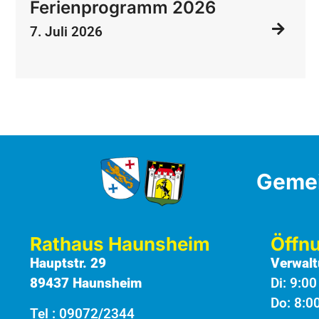
Ferienprogramm 2026
7. Juli 2026
Geme
Rathaus Haunsheim
Öffn
Hauptstr. 29
Verwalt
89437 Haunsheim
Di: 9:0
Do: 8:0
Tel :
09072/2344