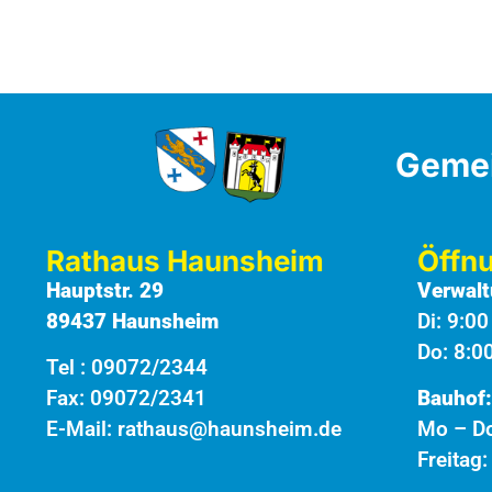
Geme
Rathaus Haunsheim
Öffn
Hauptstr. 29
Verwalt
89437 Haunsheim
Di: 9:0
Do: 8:0
Tel :
09072/2344
Fax: 09072/2341
Bauhof:
E-Mail:
rathaus@haunsheim.de
Mo – Do
Freitag