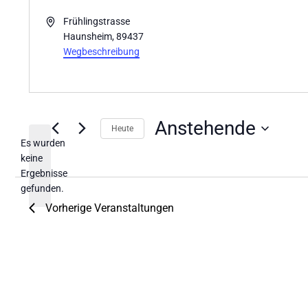
Adresse
Frühlingstrasse
Haunsheim
,
89437
Wegbeschreibung
Anstehende
Heute
Es wurden
Datum
keine
wählen.
Hinweis
Ergebnisse
gefunden.
Vorherige
Veranstaltungen