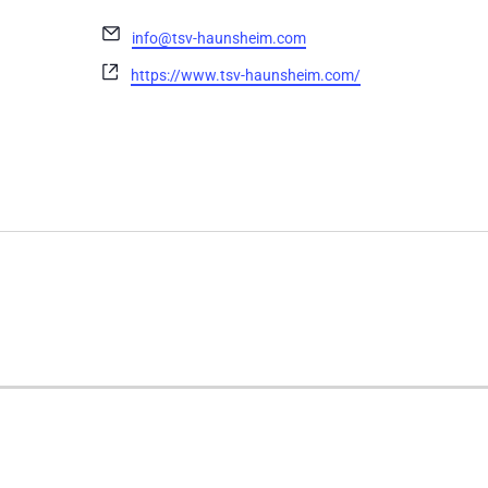
Email
info@tsv-haunsheim.com
Webseite
https://www.tsv-haunsheim.com/