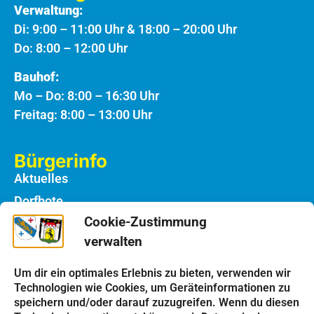
Verwaltung:
Di: 9:00 – 11:00 Uhr & 18:00 – 20:00 Uhr
Do: 8:00 – 12:00 Uhr
Bauhof:
Mo – Do: 8:00 – 16:30 Uhr
Freitag: 8:00 – 13:00 Uhr
Bürgerinfo
Aktuelles
Dorfbote
Cookie-Zustimmung
Rathaus
verwalten
Notdienste
Bauhof
Um dir ein optimales Erlebnis zu bieten, verwenden wir
Technologien wie Cookies, um Geräteinformationen zu
speichern und/oder darauf zuzugreifen. Wenn du diesen
Einrichtungen