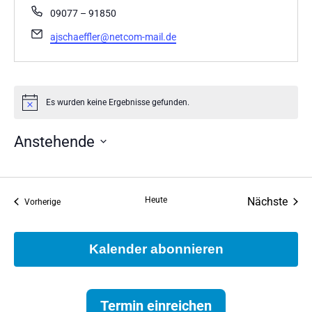
Telefon
09077 – 91850
Email
ajschaeffler@netcom-mail.de
Es wurden keine Ergebnisse gefunden.
Hinweis
Anstehende
Datum
wählen.
Vera
Heute
Nächste
Veranstaltungen
Vorherige
Kalender abonnieren
Termin einreichen