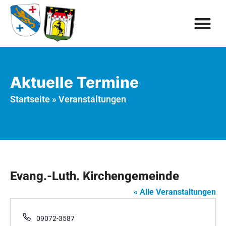
Aktuelle Termine
Startseite
»
Veranstaltungen
Evang.-Luth. Kirchengemeinde
« Alle Veranstaltungen
Telefon
09072-3587