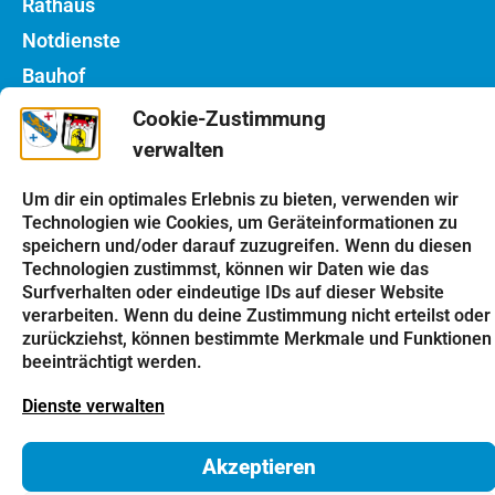
Rathaus
Notdienste
Bauhof
Cookie-Zustimmung
Einrichtungen
verwalten
Kindergarten
Um dir ein optimales Erlebnis zu bieten, verwenden wir
Schulen
Technologien wie Cookies, um Geräteinformationen zu
Kirchen
speichern und/oder darauf zuzugreifen. Wenn du diesen
Technologien zustimmst, können wir Daten wie das
Vereine
Surfverhalten oder eindeutige IDs auf dieser Website
verarbeiten. Wenn du deine Zustimmung nicht erteilst oder
Tourismus
zurückziehst, können bestimmte Merkmale und Funktionen
beeinträchtigt werden.
Impressum
Datenschutz
Cookie-Richtlinie
Dienste verwalten
Kontakt
© 2026 Gemeinde Haunsheim
Akzeptieren