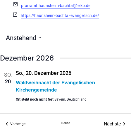
Email
pfarramt.haunsheim-bachtal@elkb.de
Webseite
https://haunsheim-bachtal-evangelisch.de/
Anstehend
Datum
wählen.
Dezember 2026
So., 20. Dezember 2026
SO.
20
Waldweihnacht der Evangelischen
Kirchengemeinde
Ort steht noch nicht fest
Bayern, Deutschland
Vera
Heute
Nächste
Veranstaltungen
Vorherige