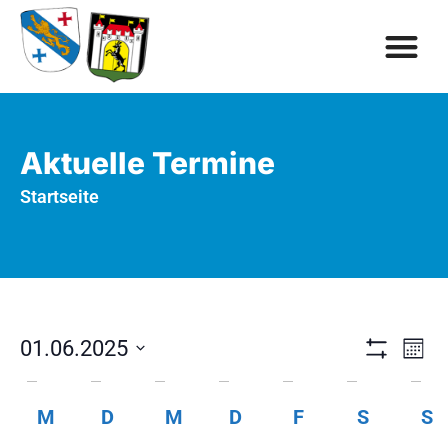
Aktuelle Termine
Startseite
Ve
Ansic
01.06.2025
Mon
Filter Anzeig
An
Datum
Naviga
Kalender
wählen.
Na
M
D
M
D
F
S
S
von