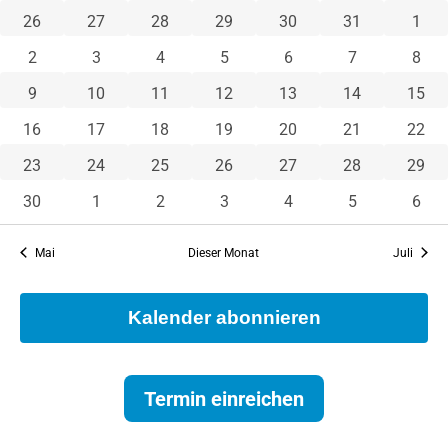
Veranstaltungen
2 Veranstaltungen
2 Veranstaltungen
2 Veranstaltungen
2 Veranstaltungen
2 Veranstaltungen
2 Veranstaltu
0 Ve
26
27
28
29
30
31
1
0 Veranstaltungen
0 Veranstaltungen
0 Veranstaltungen
0 Veranstaltungen
0 Veranstaltungen
1 Veranstaltu
0 Ve
2
3
4
5
6
7
8
0 Veranstaltungen
1 Veranstaltung
1 Veranstaltung
1 Veranstaltung
1 Veranstaltung
1 Veranstaltun
1 Ver
9
10
11
12
13
14
15
1 Veranstaltung
1 Veranstaltung
1 Veranstaltung
1 Veranstaltung
1 Veranstaltung
1 Veranstaltun
1 Ver
16
17
18
19
20
21
22
1 Veranstaltung
1 Veranstaltung
1 Veranstaltung
1 Veranstaltung
1 Veranstaltung
1 Veranstaltun
1 Ver
23
24
25
26
27
28
29
1 Veranstaltung
0 Veranstaltungen
0 Veranstaltungen
0 Veranstaltungen
0 Veranstaltungen
1 Veranstaltu
0 Ve
30
1
2
3
4
5
6
Mai
Dieser Monat
Juli
Kalender abonnieren
Termin einreichen