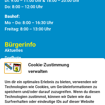
Di: 9:00 – 11:00 Uhr & 18:00 – 20:00 Uhr
Do: 8:00 – 12:00 Uhr
Bauhof:
Mo – Do: 8:00 – 16:30 Uhr
Freitag: 8:00 – 13:00 Uhr
Bürgerinfo
Aktuelles
Dorfbote
Cookie-Zustimmung
Rathaus
verwalten
Notdienste
Bauhof
Um dir ein optimales Erlebnis zu bieten, verwenden wir
Technologien wie Cookies, um Geräteinformationen zu
speichern und/oder darauf zuzugreifen. Wenn du diesen
Einrichtungen
Technologien zustimmst, können wir Daten wie das
Kindergarten
Surfverhalten oder eindeutige IDs auf dieser Website