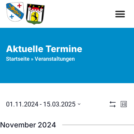
Aktuelle Termine
Startseite
»
Veranstaltungen
Ve
Ansic
01.11.2024
 - 
15.03.2025
Liste
Filter Anzeig
An
Datum
Naviga
wählen.
Na
November 2024