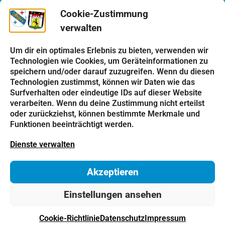
Cookie-Zustimmung
Rathaus
verwalten
Notdienste
Bauhof
Um dir ein optimales Erlebnis zu bieten, verwenden wir
Technologien wie Cookies, um Geräteinformationen zu
speichern und/oder darauf zuzugreifen. Wenn du diesen
Einrichtungen
Technologien zustimmst, können wir Daten wie das
Kindergarten
Surfverhalten oder eindeutige IDs auf dieser Website
verarbeiten. Wenn du deine Zustimmung nicht erteilst
Schulen
oder zurückziehst, können bestimmte Merkmale und
Kirchen
Funktionen beeinträchtigt werden.
Vereine
Dienste verwalten
Tourismus
Akzeptieren
Impressum
Datenschutz
Cookie-Richtlinie
Einstellungen ansehen
Kontakt
© 2026 Gemeinde Haunsheim
Cookie-Richtlinie
Datenschutz
Impressum