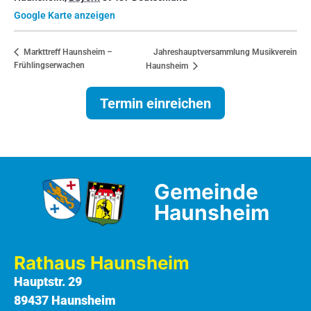
Google Karte anzeigen
Jahreshauptversammlung Musikverein
Markttreff Haunsheim –
Frühlingserwachen
Haunsheim
Termin einreichen
Gemeinde
Haunsheim
Rathaus Haunsheim
Hauptstr. 29
89437 Haunsheim