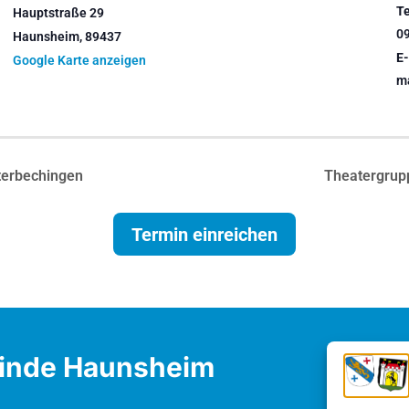
Te
Hauptstraße 29
0
Haunsheim
,
89437
E-
Google Karte anzeigen
m
terbechingen
Theatergrup
Termin einreichen
inde Haunsheim