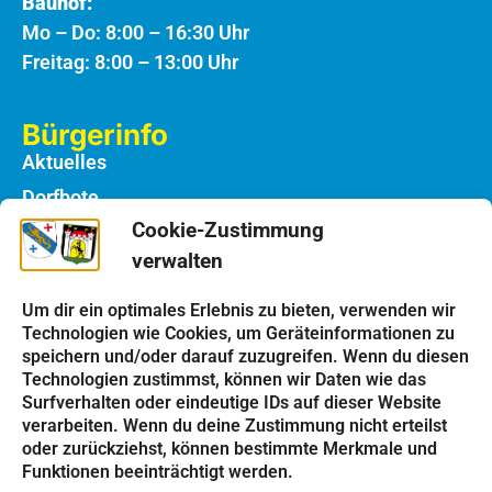
Bauhof:
Mo – Do: 8:00 – 16:30 Uhr
Freitag: 8:00 – 13:00 Uhr
Bürgerinfo
Aktuelles
Dorfbote
Cookie-Zustimmung
Rathaus
verwalten
Notdienste
Bauhof
Um dir ein optimales Erlebnis zu bieten, verwenden wir
Technologien wie Cookies, um Geräteinformationen zu
speichern und/oder darauf zuzugreifen. Wenn du diesen
Einrichtungen
Technologien zustimmst, können wir Daten wie das
Kindergarten
Surfverhalten oder eindeutige IDs auf dieser Website
verarbeiten. Wenn du deine Zustimmung nicht erteilst
Schulen
oder zurückziehst, können bestimmte Merkmale und
Kirchen
Funktionen beeinträchtigt werden.