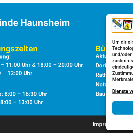
inde Haunsheim
Um dir ei
ungszeiten
Bürgerinf
Technolog
und/oder 
Aktuelles
ung:
zustimmst
0 – 11:00 Uhr & 18:00 – 20:00 Uhr
Dorfbote
eindeutig
0 – 12:00 Uhr
Zustimmun
Rathaus
Merkmale 
Notdienste
Dienste v
Bauhof
: 8:00 – 16:30 Uhr
: 8:00 – 13:00 Uhr
Impressum
D