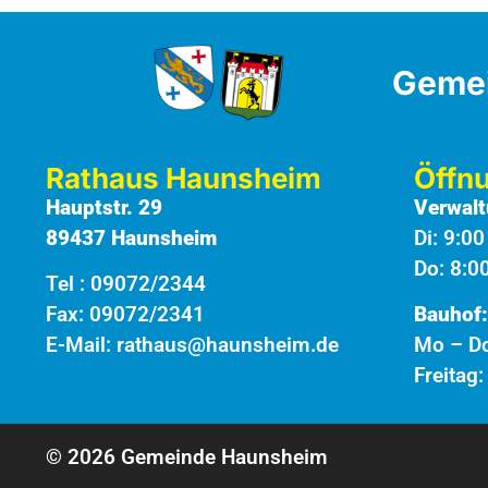
Geme
Rathaus Haunsheim
Öffn
Hauptstr. 29
Verwalt
89437 Haunsheim
Di: 9:0
Do: 8:0
Tel :
09072/2344
Fax: 09072/2341
Bauhof:
E-Mail:
rathaus@haunsheim.de
Mo – Do
Freitag
© 2026 Gemeinde Haunsheim