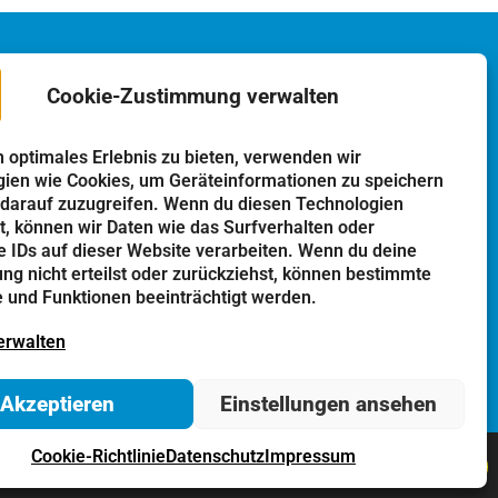
Cookie-Zustimmung verwalten
n optimales Erlebnis zu bieten, verwenden wir
o
Einrichtungen
ien wie Cookies, um Geräteinformationen zu speichern
darauf zuzugreifen. Wenn du diesen Technologien
Kindergarten
, können wir Daten wie das Surfverhalten oder
Schulen
e IDs auf dieser Website verarbeiten. Wenn du deine
g nicht erteilst oder zurückziehst, können bestimmte
Kirchen
und Funktionen beeinträchtigt werden.
Vereine
erwalten
Tourismus
Akzeptieren
Einstellungen ansehen
Cookie-Richtlinie
Datenschutz
Impressum
atenschutz
Cookie-Richtlinie
Kontakt