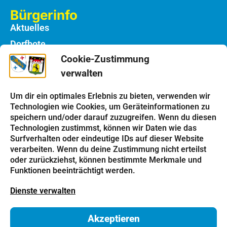
Bürgerinfo
Aktuelles
Dorfbote
Cookie-Zustimmung
Rathaus
verwalten
Notdienste
Bauhof
Um dir ein optimales Erlebnis zu bieten, verwenden wir
Technologien wie Cookies, um Geräteinformationen zu
speichern und/oder darauf zuzugreifen. Wenn du diesen
Einrichtungen
Technologien zustimmst, können wir Daten wie das
Kindergarten
Surfverhalten oder eindeutige IDs auf dieser Website
verarbeiten. Wenn du deine Zustimmung nicht erteilst
Schulen
oder zurückziehst, können bestimmte Merkmale und
Kirchen
Funktionen beeinträchtigt werden.
Vereine
Dienste verwalten
Tourismus
Akzeptieren