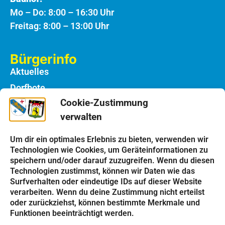
Mo – Do: 8:00 – 16:30 Uhr
Freitag: 8:00 – 13:00 Uhr
Bürgerinfo
Aktuelles
Dorfbote
Cookie-Zustimmung
Rathaus
verwalten
Notdienste
Bauhof
Um dir ein optimales Erlebnis zu bieten, verwenden wir
Technologien wie Cookies, um Geräteinformationen zu
speichern und/oder darauf zuzugreifen. Wenn du diesen
Einrichtungen
Technologien zustimmst, können wir Daten wie das
Kindergarten
Surfverhalten oder eindeutige IDs auf dieser Website
verarbeiten. Wenn du deine Zustimmung nicht erteilst
Schulen
oder zurückziehst, können bestimmte Merkmale und
Kirchen
Funktionen beeinträchtigt werden.