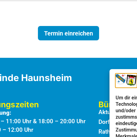
Termin einreichen
inde Haunsheim
Um dir ei
ungszeiten
Bürgerinf
Technolog
und/oder 
Aktuelles
ung:
zustimmst
0 – 11:00 Uhr & 18:00 – 20:00 Uhr
Dorfbote
eindeutig
0 – 12:00 Uhr
Zustimmun
Rathaus
Merkmale 