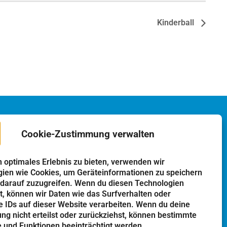
Kinderball
Cookie-Zustimmung verwalten
n optimales Erlebnis zu bieten, verwenden wir
o
Einrichtungen
ien wie Cookies, um Geräteinformationen zu speichern
darauf zuzugreifen. Wenn du diesen Technologien
Kindergarten
, können wir Daten wie das Surfverhalten oder
Schulen
e IDs auf dieser Website verarbeiten. Wenn du deine
g nicht erteilst oder zurückziehst, können bestimmte
Kirchen
und Funktionen beeinträchtigt werden.