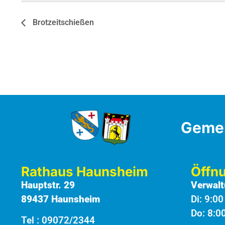
Brotzeitschießen
Geme
Rathaus Haunsheim
Öffn
Hauptstr. 29
Verwalt
89437 Haunsheim
Di: 9:0
Do: 8:0
Tel :
09072/2344