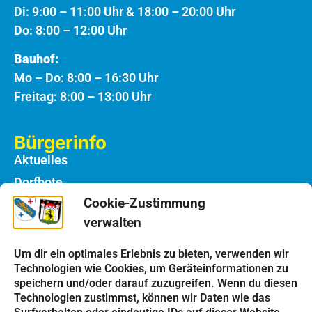
Di: 9:00 – 11:00 Uhr & 18:00 – 20:00 Uhr
Do: 8:00 – 12:00 Uhr
Bauhof:
Mo – Do: 8:00 – 16:30 Uhr
Freitag: 8:00 – 13:00 Uhr
Bürgerinfo
Aktuelles
Dorfbote
Cookie-Zustimmung
Rathaus
verwalten
Notdienste
Bauhof
Um dir ein optimales Erlebnis zu bieten, verwenden wir
Technologien wie Cookies, um Geräteinformationen zu
speichern und/oder darauf zuzugreifen. Wenn du diesen
Einrichtungen
Technologien zustimmst, können wir Daten wie das
Kindergarten