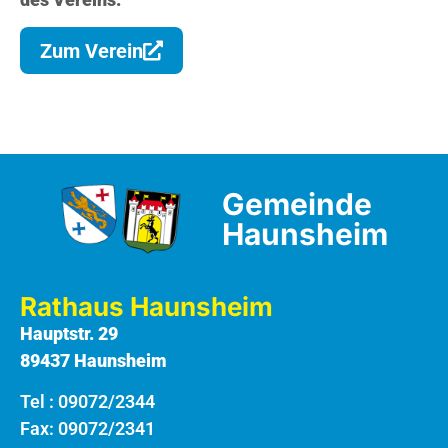
Zum Verein
Gemeinde
Haunsheim
Rathaus Haunsheim
Hauptstr. 29
89437 Haunsheim
Tel :
09072/2344
Fax: 09072/2341