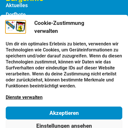
Aktuelles
Dorfbote
Cookie-Zustimmung
Rathaus
verwalten
Notdienste
Bauhof
Um dir ein optimales Erlebnis zu bieten, verwenden wir
Technologien wie Cookies, um Geräteinformationen zu
speichern und/oder darauf zuzugreifen. Wenn du diesen
Einrichtungen
Technologien zustimmst, können wir Daten wie das
Kindergarten
Surfverhalten oder eindeutige IDs auf dieser Website
verarbeiten. Wenn du deine Zustimmung nicht erteilst
Schulen
oder zurückziehst, können bestimmte Merkmale und
Kirchen
Funktionen beeinträchtigt werden.
Vereine
Dienste verwalten
Tourismus
Akzeptieren
Impressum
Datenschutz
Cookie-Richtlinie
Einstellungen ansehen