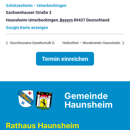
Schützenheim – Unterbechingen
Sachsenhauser Straße 3
Haunsheim-Unterbechingen
,
Bayern
89437
Deutschland
Google Karte anzeigen
Geschlossene Gesellschaft O.
Herbstfest – Musikverein Haunsheim
Termin einreichen
Gemeinde
Haunsheim
Rathaus Haunsheim