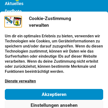
Aktuelles
Dorfbote
Cookie-Zustimmung
Rathaus
verwalten
Notdienste
Bauhof
Um dir ein optimales Erlebnis zu bieten, verwenden wir
Technologien wie Cookies, um Geräteinformationen zu
speichern und/oder darauf zuzugreifen. Wenn du diesen
Einrichtungen
Technologien zustimmst, können wir Daten wie das
Kindergarten
Surfverhalten oder eindeutige IDs auf dieser Website
verarbeiten. Wenn du deine Zustimmung nicht erteilst
Schulen
oder zurückziehst, können bestimmte Merkmale und
Kirchen
Funktionen beeinträchtigt werden.
Vereine
Dienste verwalten
Tourismus
Akzeptieren
Impressum
Datenschutz
Cookie-Richtlinie
Einstellungen ansehen