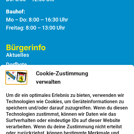
Bauhof:
Mo – Do: 8:00 – 16:30 Uhr
Freitag: 8:00 – 13:00 Uhr
Bürgerinfo
Aktuelles
Dorfbote
Cookie-Zustimmung
Rathaus
verwalten
Notdienste
Bauhof
Um dir ein optimales Erlebnis zu bieten, verwenden wir
Technologien wie Cookies, um Geräteinformationen zu
speichern und/oder darauf zuzugreifen. Wenn du diesen
Einrichtungen
Technologien zustimmst, können wir Daten wie das
Kindergarten
Surfverhalten oder eindeutige IDs auf dieser Website
verarbeiten. Wenn du deine Zustimmung nicht erteilst
Schulen
oder zurückziehst, können bestimmte Merkmale und