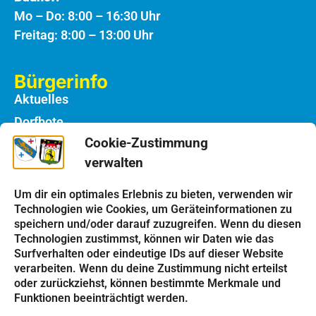
Mo – Do: 8:00 – 16:30 Uhr
Freitag: 8:00 – 13:00 Uhr
Bürgerinfo
Aktuelles
Dorfbote
Cookie-Zustimmung
Rathaus
verwalten
Notdienste
Bauhof
Um dir ein optimales Erlebnis zu bieten, verwenden wir
Technologien wie Cookies, um Geräteinformationen zu
speichern und/oder darauf zuzugreifen. Wenn du diesen
Einrichtungen
Technologien zustimmst, können wir Daten wie das
Kindergarten
Surfverhalten oder eindeutige IDs auf dieser Website
verarbeiten. Wenn du deine Zustimmung nicht erteilst
Schulen
oder zurückziehst, können bestimmte Merkmale und
Kirchen
Funktionen beeinträchtigt werden.