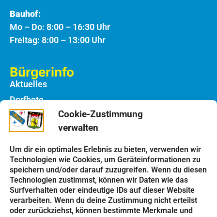
Bauhof:
Mo – Do: 8:00 – 16:30 Uhr
Freitag: 8:00 – 13:00 Uhr
Bürgerinfo
Aktuelles
Dorfbote
Cookie-Zustimmung
Rathaus
verwalten
Notdienste
Bauhof
Um dir ein optimales Erlebnis zu bieten, verwenden wir
Technologien wie Cookies, um Geräteinformationen zu
speichern und/oder darauf zuzugreifen. Wenn du diesen
Einrichtungen
Technologien zustimmst, können wir Daten wie das
Kindergarten
Surfverhalten oder eindeutige IDs auf dieser Website
verarbeiten. Wenn du deine Zustimmung nicht erteilst
Schulen
oder zurückziehst, können bestimmte Merkmale und