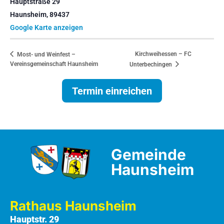
Hauptstraße 29
Haunsheim
,
89437
Google Karte anzeigen
Kirchweihessen – FC
Most- und Weinfest –
Vereinsgemeinschaft Haunsheim
Unterbechingen
Termin einreichen
Gemeinde
Haunsheim
Rathaus Haunsheim
Hauptstr. 29