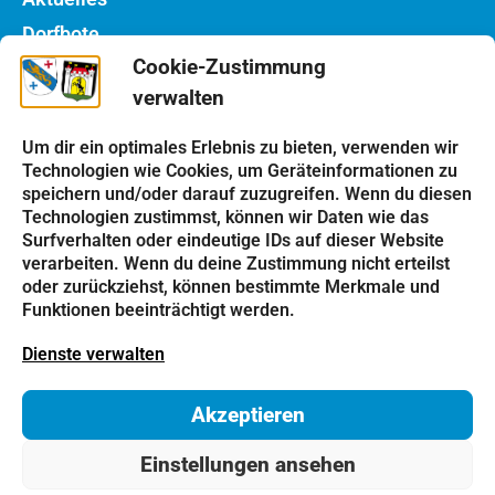
Dorfbote
Cookie-Zustimmung
Rathaus
verwalten
Notdienste
Bauhof
Um dir ein optimales Erlebnis zu bieten, verwenden wir
Technologien wie Cookies, um Geräteinformationen zu
speichern und/oder darauf zuzugreifen. Wenn du diesen
Einrichtungen
Technologien zustimmst, können wir Daten wie das
Kindergarten
Surfverhalten oder eindeutige IDs auf dieser Website
verarbeiten. Wenn du deine Zustimmung nicht erteilst
Schulen
oder zurückziehst, können bestimmte Merkmale und
Kirchen
Funktionen beeinträchtigt werden.
Vereine
Dienste verwalten
Tourismus
Akzeptieren
Impressum
Datenschutz
Cookie-Richtlinie
Einstellungen ansehen
Kontakt