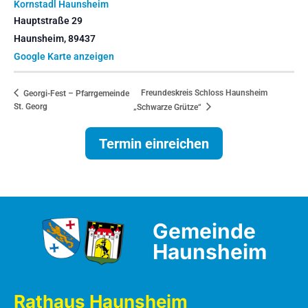
Kornstadl Haunsheim
Hauptstraße 29
Haunsheim
,
89437
Google Karte anzeigen
Freundeskreis Schloss Haunsheim
Georgi-Fest – Pfarrgemeinde
St. Georg
„Schwarze Grütze“
Termin einreichen
Gemeinde
Haunsheim
Rathaus Haunsheim