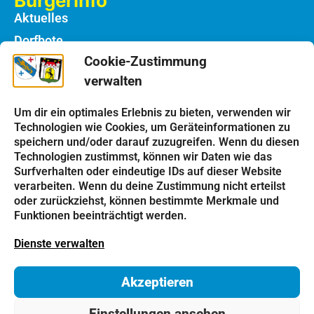
Bürgerinfo
Aktuelles
Dorfbote
Cookie-Zustimmung
Rathaus
verwalten
Notdienste
Bauhof
Um dir ein optimales Erlebnis zu bieten, verwenden wir
Technologien wie Cookies, um Geräteinformationen zu
speichern und/oder darauf zuzugreifen. Wenn du diesen
Einrichtungen
Technologien zustimmst, können wir Daten wie das
Kindergarten
Surfverhalten oder eindeutige IDs auf dieser Website
verarbeiten. Wenn du deine Zustimmung nicht erteilst
Schulen
oder zurückziehst, können bestimmte Merkmale und
Kirchen
Funktionen beeinträchtigt werden.
Vereine
Dienste verwalten
Tourismus
Akzeptieren
Impressum
Datenschutz
Cookie-Richtlinie
Einstellungen ansehen